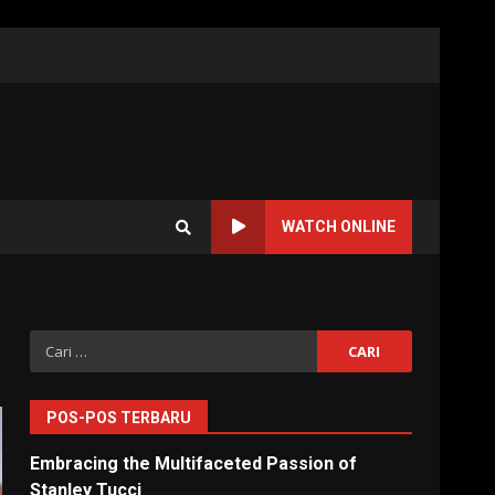
WATCH ONLINE
Cari
untuk:
POS-POS TERBARU
Embracing the Multifaceted Passion of
Stanley Tucci