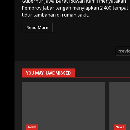
Gubernur Jawa Barat Ridwan Kamil menyatakan
Pemprov Jabar tengah menyiapkan 2.400 tempat
tidur tambahan di rumah sakit...
Read More
Pag
Previ
pos
YOU MAY HAVE MISSED
News
News