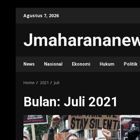
Skip
Agustus 7, 2026
to
content
Jmaharanane
News
Nasional
Ekonomi
Hukum
Politik
Home
2021
Juli
Bulan:
Juli 2021