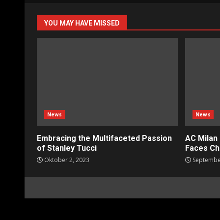
YOU MAY HAVE MISSED
News
News
Embracing the Multifaceted Passion
AC Milan
of Stanley Tucci
Faces Cha
Oktober 2, 2023
September